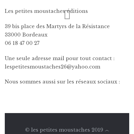
Événements
Les petites moustaches éditions
Presse
39 bis place des Martyrs de la Résistance
33000 Bordeaux
Exposition
06 18 47 00 27
L’esprit
Une seule adresse mail pour tout contact :
lespetitesmoustaches26@yahoo.com
Nous sommes aussi sur les réseaux sociaux :
© les petites moustaches 2019 ෴