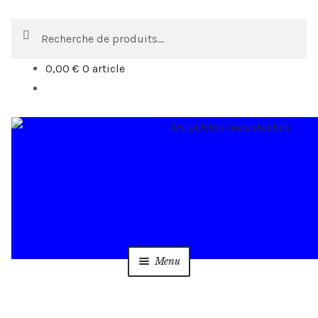
Recherche
Recherche
pour :
0,00
€
0 article
Aller
Aller
à
au
la
contenu
navigation
Menu
Accueil