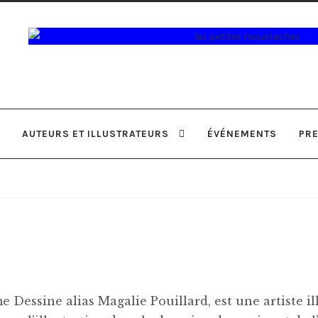
Aller
Aller
à
au
la
contenu
navigation
AUTEURS ET ILLUSTRATEURS
ÉVÉNEMENTS
PR
Dessine alias Magalie Pouillard, est une artiste illu