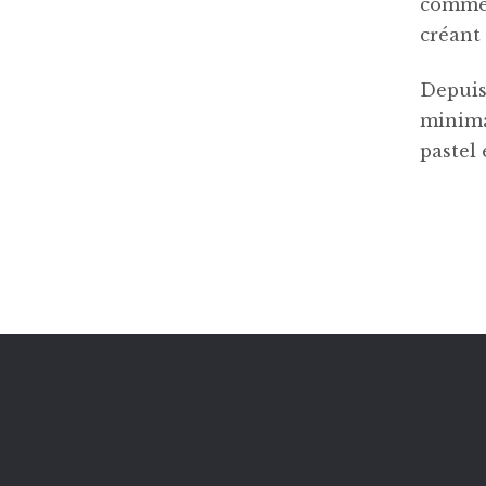
commen
créant
Depuis
minimal
pastel 