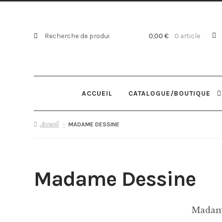
Recherche
Recherche
0,00
€
0 article
pour :
ACCUEIL
CATALOGUE/BOUTIQUE
Accueil
MADAME DESSINE
Madame Dessine
Madame 