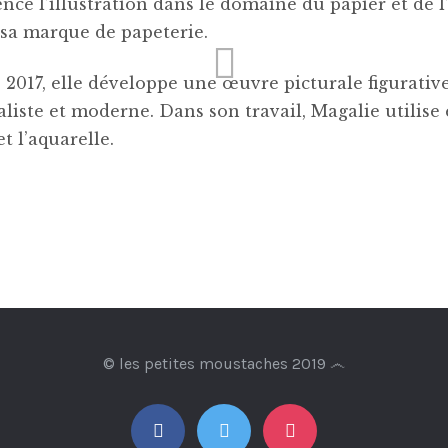
ce l’illustration dans le domaine du papier et de l
 sa marque de papeterie.
 2017, elle développe une œuvre picturale figurativ
iste et moderne. Dans son travail, Magalie utilise e
et l’aquarelle.
© les petites moustaches 2019 ෴
facebook
twitter
instagram