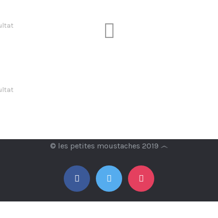
ultat
ultat
© les petites moustaches 2019 ෴
facebook
twitter
instagram