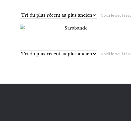
Voici le seul rés
14,00
€
Voici le seul rés