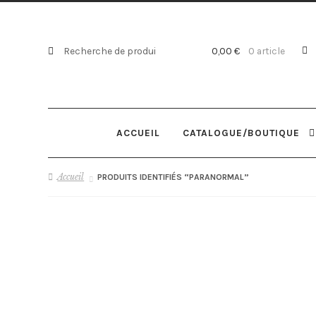
Recherche
Recherche
0,00
€
0 article
pour :
ACCUEIL
CATALOGUE/BOUTIQUE
Accueil
PRODUITS IDENTIFIÉS “PARANORMAL”