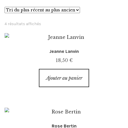
Événements
Presse
Trié
4 résultats affichés
du
plus
Exposition
récent
Jeanne Lanvin
au
L’esprit
plus
18,50
€
ancien
Ajouter au panier
Rose Bertin