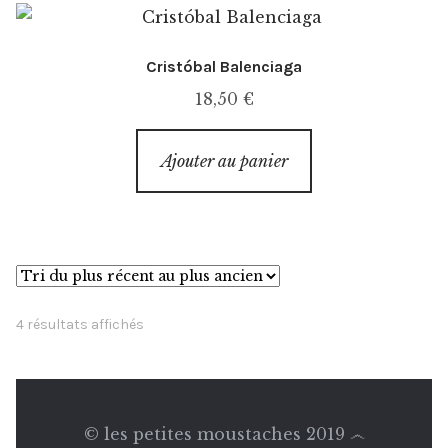
Cristóbal Balenciaga
18,50
€
Ajouter au panier
Trié
4 résultats affichés
du
plus
récent
au
© les petites moustaches 2019 ෴