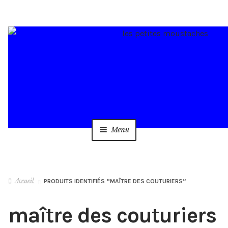
Aller
Aller
à
au
la
contenu
navigation
Menu
Accueil
Accueil
PRODUITS IDENTIFIÉS “MAÎTRE DES COUTURIERS”
Catalogue/boutique
maître des couturiers
Auteurs et illustrateurs