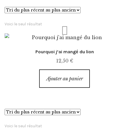
Événements
Presse
Voici le seul résultat
Exposition
Pourquoi j’ai mangé du lion
L’esprit
12,50
€
Ajouter au panier
Voici le seul résultat