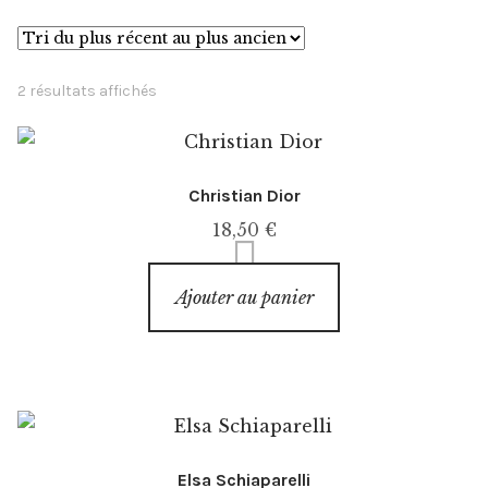
Événements
Presse
Trié
2 résultats affichés
du
plus
Exposition
récent
Christian Dior
au
L’esprit
plus
18,50
€
ancien
Ajouter au panier
Elsa Schiaparelli