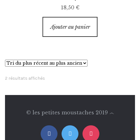
18,50
€
Ajouter au panier
Trié
2 résultats affichés
du
plus
récent
au
© les petites moustaches 2019 ෴
plus
ancien
facebook
twitter
instagram