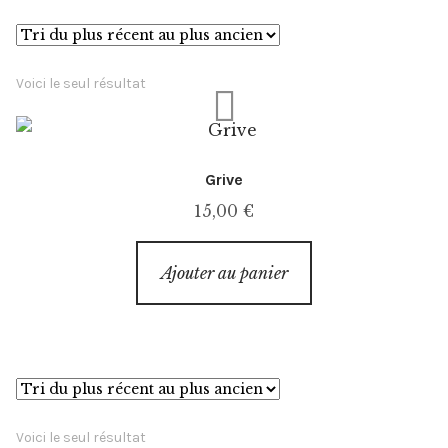
Événements
Presse
Voici le seul résultat
Exposition
Grive
L’esprit
15,00
€
Ajouter au panier
Voici le seul résultat