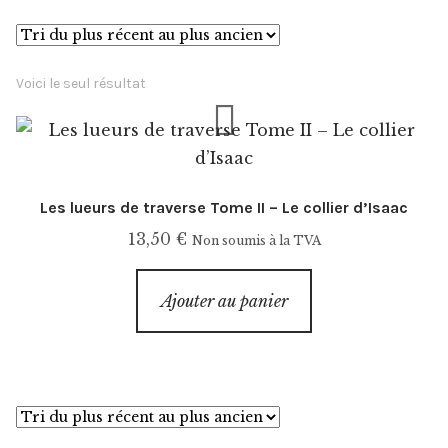
Événements
Presse
Voici le seul résultat
Exposition
L’esprit
Les lueurs de traverse Tome II – Le collier d’Isaac
13,50
€
Non soumis à la TVA
Ajouter au panier