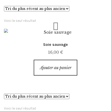
Événements
Presse
Voici le seul résultat
Exposition
Soie sauvage
L’esprit
16,00
€
Ajouter au panier
Voici le seul résultat