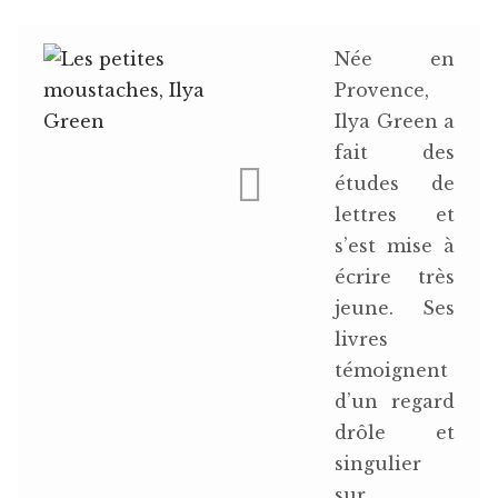
Événements
Née en
Presse
Provence,
Ilya Green a
Exposition
fait des
études de
L’esprit
lettres et
s’est mise à
écrire très
jeune. Ses
livres
témoignent
d’un regard
drôle et
singulier
sur